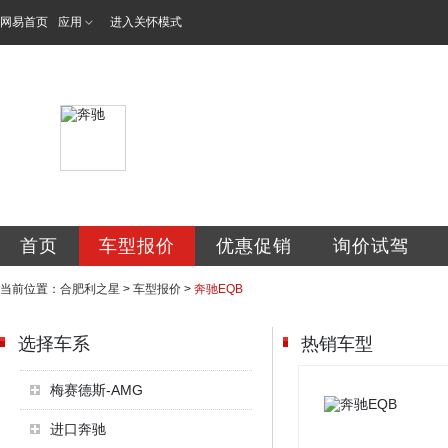
网易首页
应用
进入关怀模式
利星行合肥利之星
首页
车型报价
优惠促销
询价试驾
当前位置：
合肥利之星
>
车型报价
>
奔驰EQB
选择车系
热销车型
梅赛德斯-AMG
进口奔驰