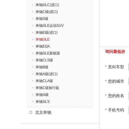
奔驰GLC(进口)
奔驰C级(进口)
奔驰S级
奔驰GLE运动SUV
奔驰E级(进口)
奔驰GLE
奔驰EQA
询问最低价
奔驰GLE新能源
奔驰CLS级
*
意向车型
奔驰B级
奔驰A级(进口)
奔驰CLA级
*
您的城市
奔驰C级旅行版
奔驰G级
*
您的姓名
奔驰GLS
*
手机号码
北京奔驰