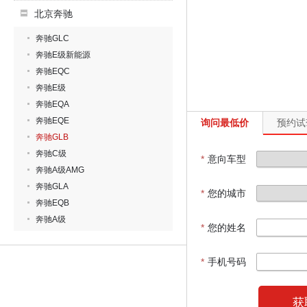
北京奔驰
奔驰GLC
奔驰E级新能源
奔驰EQC
奔驰E级
奔驰EQA
奔驰EQE
询问最低价
预约试
奔驰GLB
奔驰C级
*
意向车型
奔驰A级AMG
奔驰GLA
*
您的城市
奔驰EQB
奔驰A级
*
您的姓名
*
手机号码
获