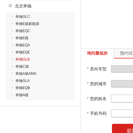
北京奔驰
奔驰GLC
奔驰E级新能源
奔驰EQC
奔驰E级
奔驰EQA
奔驰EQE
询问最低价
预约试
奔驰GLB
奔驰C级
*
意向车型
奔驰A级AMG
奔驰GLA
*
您的城市
奔驰EQB
奔驰A级
*
您的姓名
*
手机号码
获