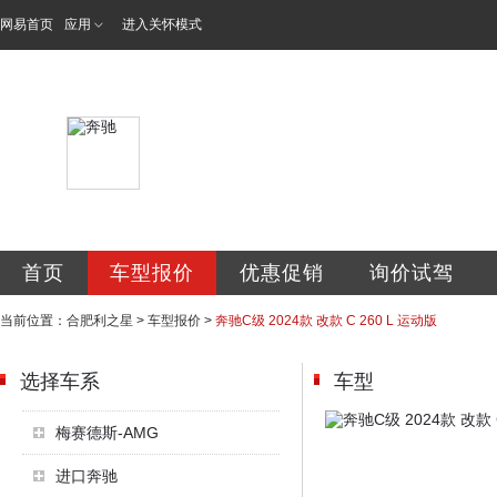
网易首页
应用
进入关怀模式
利星行合肥利之星
首页
车型报价
优惠促销
询价试驾
当前位置：
合肥利之星
>
车型报价
>
奔驰C级 2024款 改款 C 260 L 运动版
选择车系
车型
梅赛德斯-AMG
进口奔驰