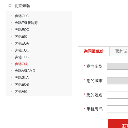
北京奔驰
奔驰GLC
奔驰E级新能源
奔驰EQC
奔驰E级
奔驰EQA
奔驰EQE
询问最低价
预约试
奔驰GLB
奔驰C级
*
意向车型
奔驰A级AMG
奔驰GLA
*
您的城市
奔驰EQB
奔驰A级
*
您的姓名
*
手机号码
获