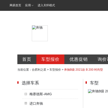
网易首页
应用
进入关怀模式
利星行合肥利
首页
车型报价
优惠促销
询价
当前位置：
合肥利之星
>
车型报价
>
奔驰B级 2021款 B 200 时尚型
选择车系
车型
梅赛德斯-AMG
进口奔驰