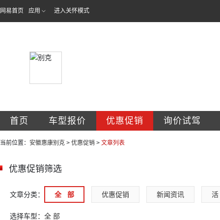
网易首页
应用
进入关怀模式
安徽惠康汽车服务
首页
车型报价
优惠促销
询价试驾
当前位置：
安徽惠康别克
>
优惠促销
>
文章列表
优惠促销筛选
文章分类：
全   部
优惠促销
新闻资讯
活 
选择车型：
全 部