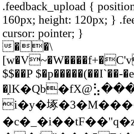
.feedback_upload { position:
160px; height: 120px; } .fe
cursor: pointer; }
��\
[w�V~�W����f+�C'v
$$��P $�p�����(��I`��-�e
�֑lK�Qb�fX@⣣���
i�y�㙇�3�M����
�c�_�i��tF��"q�z