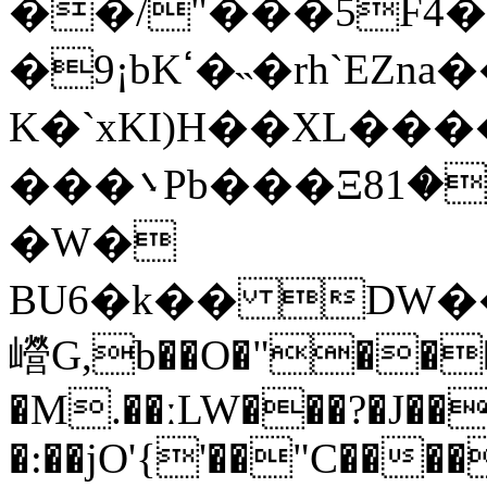
��/"���5F4�H�ږ�}7E�L�^xܗ��؀��:8yBF~oG����'
�9¡bKߵ�˵�rh`EZna��*�а\�l<�(�bN�E���R���lL�߮���n{t?
K�`xKI)H��XL���
���܌Pb���Ξ8ޕ���1�>������ֶ~}
�W�
BU6�k�� DW�
巆G,b��O�"���
�M.��ːLW���?�J��,
�:��jO'{'��"C����,