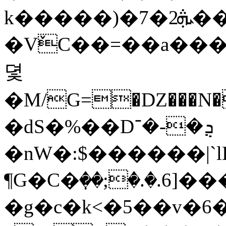
k�����)�ܞ2�7��o|
�VٚC��=��a���
뎣
�M/G=�DZ���N�
�dS�%��Dܯ�-�־
�nW�:$������|`l
¶G�C�ٜ��;�.�.
�g�c�k<�5��v�6